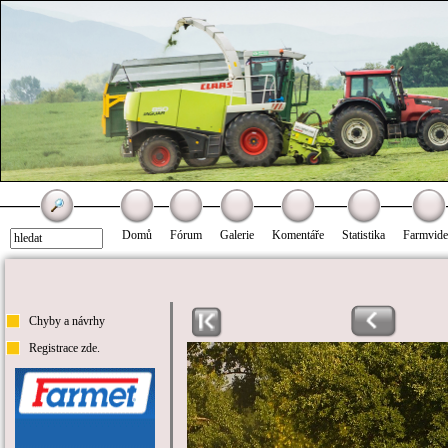
Domů
Fórum
Galerie
Komentáře
Statistika
Farmvid
Chyby a návrhy
Registrace zde.