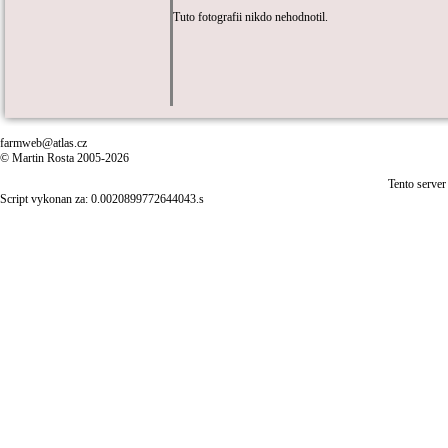
Tuto fotografii nikdo nehodnotil.
farmweb@atlas.cz
© Martin Rosta 2005-2026
Tento server
Script vykonan za: 0.0020899772644043.s