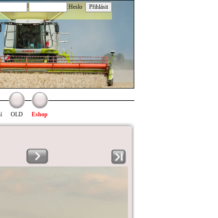
:Heslo
í
OLD
Eshop