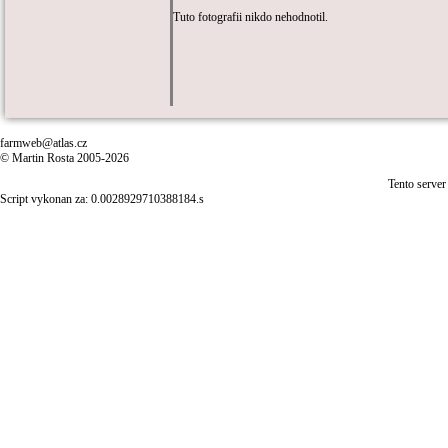
Tuto fotografii nikdo nehodnotil.
farmweb@atlas.cz
© Martin Rosta 2005-2026
Tento server
Script vykonan za: 0.0028929710388184.s