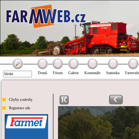
Domů
Fórum
Galerie
Komentáře
Statistika
Farmvid
Chyby a návrhy
Registrace zde.