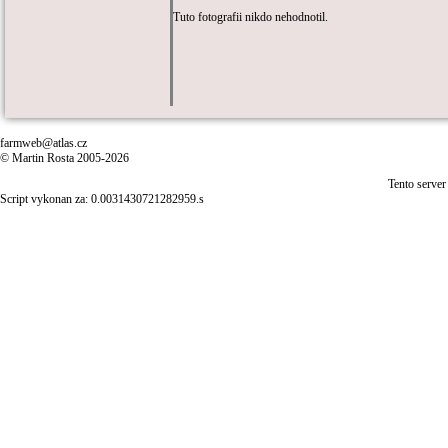
Tuto fotografii nikdo nehodnotil.
farmweb@atlas.cz
© Martin Rosta 2005-2026
Tento server
Script vykonan za: 0.0031430721282959.s