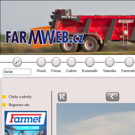
Domů
Fórum
Galerie
Komentáře
Statistika
Farmvid
Chyby a návrhy
Registrace zde.