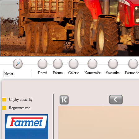
Domů
Fórum
Galerie
Komentáře
Statistika
Farmvid
Chyby a návrhy
Registrace zde.