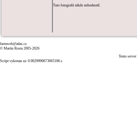
Tuto fotografii nikdo nehodnotil.
farmweb@atlas.cz
© Martin Rosta 2005-2026
Tento server
Script vykonan za: 0.0029990673065186.s