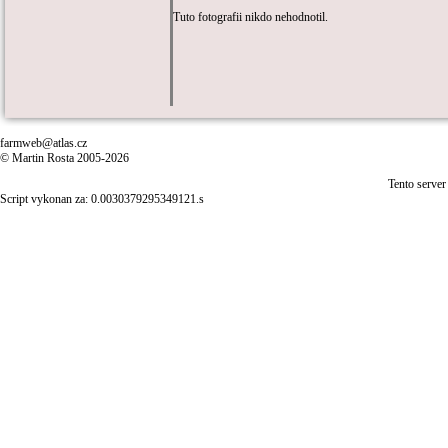
Tuto fotografii nikdo nehodnotil.
farmweb@atlas.cz
© Martin Rosta 2005-2026
Tento server
Script vykonan za: 0.0030379295349121.s