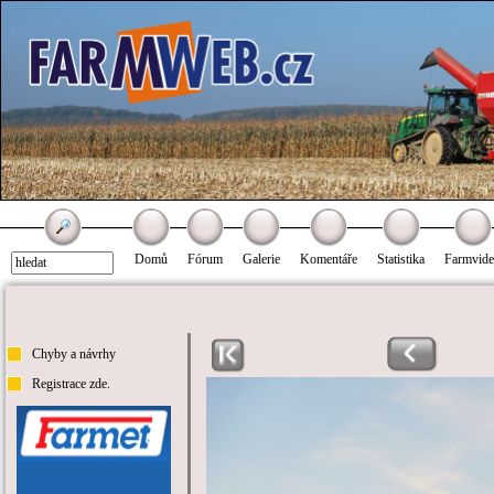
Domů
Fórum
Galerie
Komentáře
Statistika
Farmvid
Chyby a návrhy
Registrace zde.