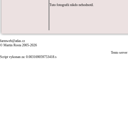
Tuto fotografii nikdo nehodnotil.
farmweb@atlas.cz
© Martin Rosta 2005-2026
Tento server
Script vykonan za: 0.003169059753418.s