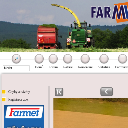
Domů
Fórum
Galerie
Komentáře
Statistika
Farmvid
Chyby a návrhy
Registrace zde.