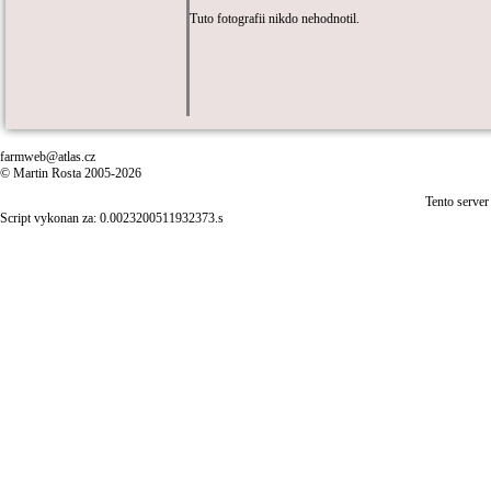
Tuto fotografii nikdo nehodnotil.
farmweb@atlas.cz
© Martin Rosta 2005-2026
Tento server
Script vykonan za: 0.0023200511932373.s