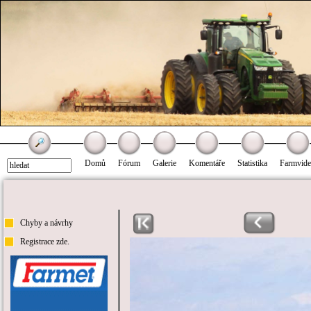
Domů
Fórum
Galerie
Komentáře
Statistika
Farmvid
Chyby a návrhy
Registrace zde.