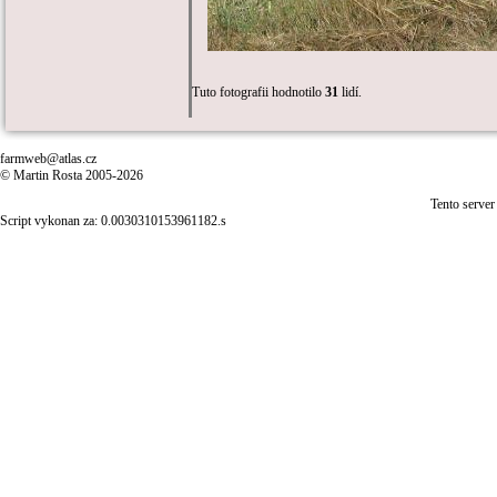
Tuto fotografii hodnotilo
31
lidí.
farmweb@atlas.cz
© Martin Rosta 2005-2026
Tento server
Script vykonan za: 0.0030310153961182.s