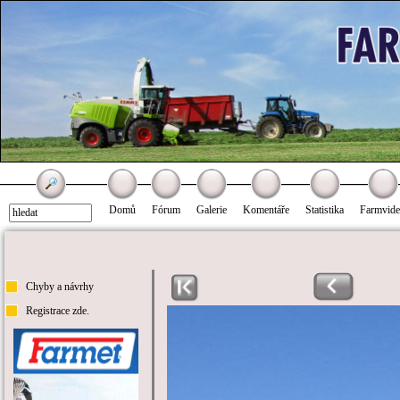
Domů
Fórum
Galerie
Komentáře
Statistika
Farmvid
Chyby a návrhy
Registrace zde.