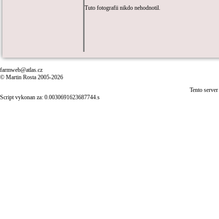
Tuto fotografii nikdo nehodnotil.
farmweb@atlas.cz
© Martin Rosta 2005-2026
Tento server
Script vykonan za: 0.0030691623687744.s