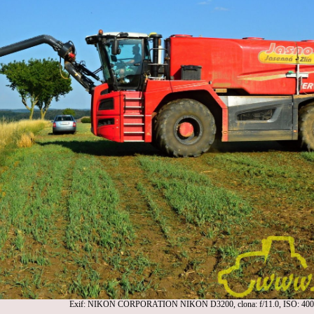
Exif: NIKON CORPORATION NIKON D3200, clona: f/11.0, ISO: 400,