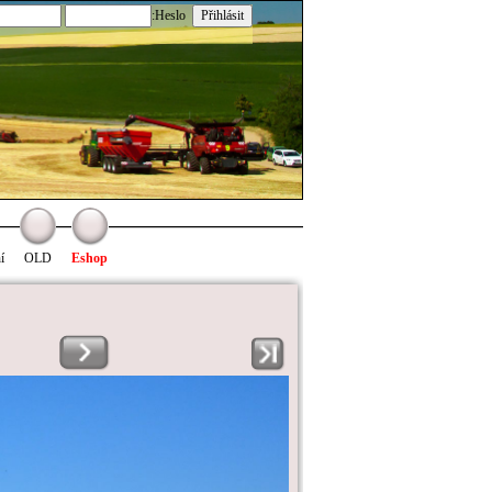
:Heslo
í
OLD
Eshop