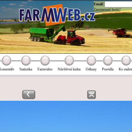
Email:
Zapomenuté heslo?
Komentáře
Statistika
Farmvideo
Návštěvní kniha
Odkazy
Pravidla
Ke stažen