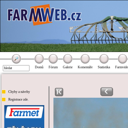
Domů
Fórum
Galerie
Komentáře
Statistika
Farmvid
Chyby a návrhy
Registrace zde.