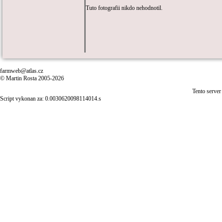
Tuto fotografii nikdo nehodnotil.
farmweb@atlas.cz
© Martin Rosta 2005-2026
Tento server
Script vykonan za: 0.0030620098114014.s