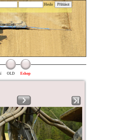
:Heslo
í
OLD
Eshop