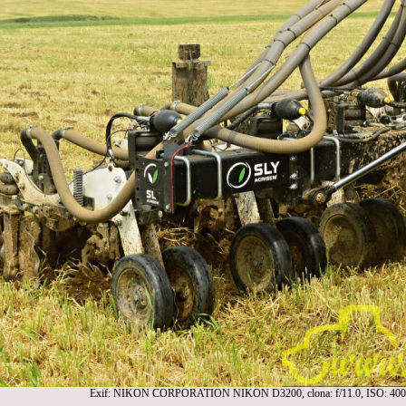
Exif: NIKON CORPORATION NIKON D3200, clona: f/11.0, ISO: 400,