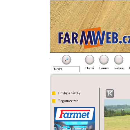
Domů
Fórum
Galerie
Chyby a návrhy
Registrace zde.