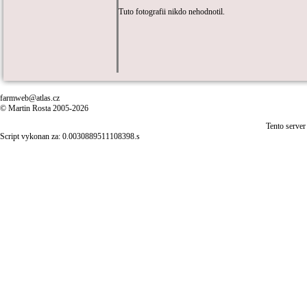
Tuto fotografii nikdo nehodnotil.
farmweb@atlas.cz
© Martin Rosta 2005-2026
Tento server
Script vykonan za: 0.0030889511108398.s