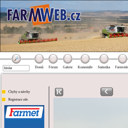
Domů
Fórum
Galerie
Komentáře
Statistika
Farmvid
Chyby a návrhy
Registrace zde.