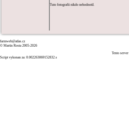
Tuto fotografii nikdo nehodnotil.
farmweb@atlas.cz
© Martin Rosta 2005-2026
Tento server
Script vykonan za: 0.002263069152832.s