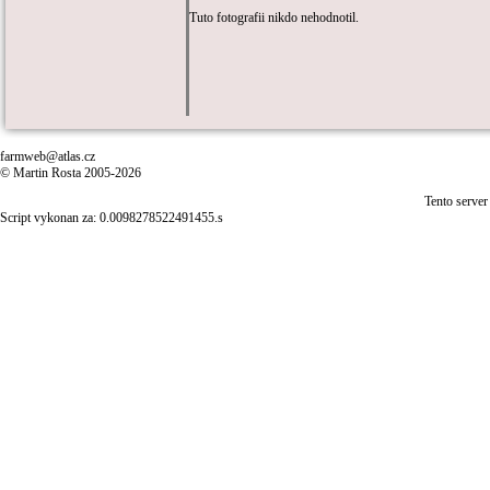
Tuto fotografii nikdo nehodnotil.
farmweb@atlas.cz
© Martin Rosta 2005-2026
Tento server
Script vykonan za: 0.0098278522491455.s