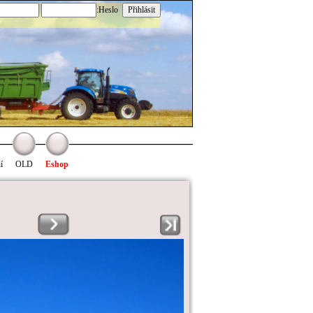
:Heslo
í
OLD
Eshop