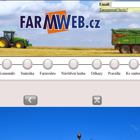
Email:
Zapomenuté heslo?
Komentáře
Statistika
Farmvideo
Návštěvní kniha
Odkazy
Pravidla
Ke stažen