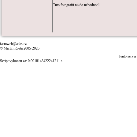
Tuto fotografii nikdo nehodnotil.
farmweb@atlas.cz
© Martin Rosta 2005-2026
Tento server
Script vykonan za: 0.0018148422241211.s