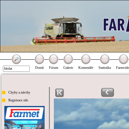
Domů
Fórum
Galerie
Komentáře
Statistika
Farmvid
Chyby a návrhy
Registrace zde.