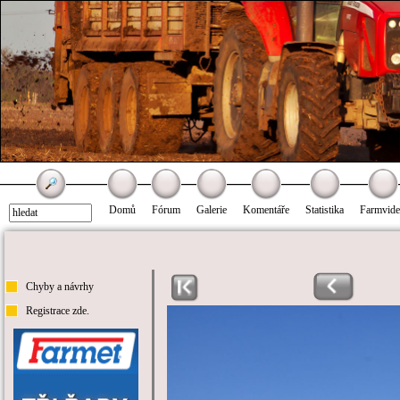
Domů
Fórum
Galerie
Komentáře
Statistika
Farmvid
Chyby a návrhy
Registrace zde.