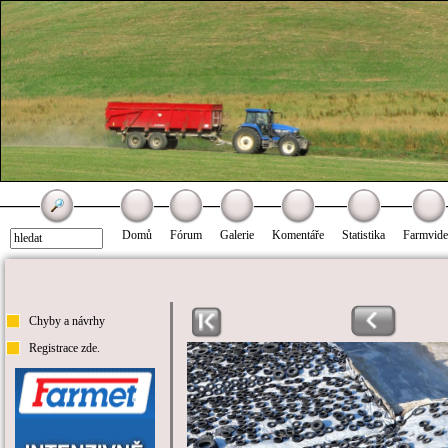
Domů
Fórum
Galerie
Komentáře
Statistika
Farmvid
Chyby a návrhy
Registrace zde.