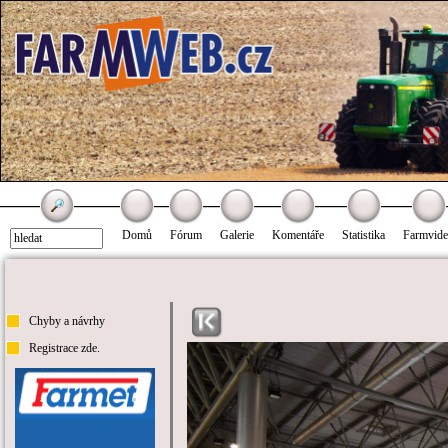
Domů
Fórum
Galerie
Komentáře
Statistika
Farmvid
Chyby a návrhy
Registrace zde.