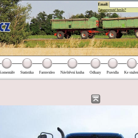
Email:
Zapomenuté heslo?
Komentáře
Statistika
Farmvideo
Návštěvní kniha
Odkazy
Pravidla
Ke stažen