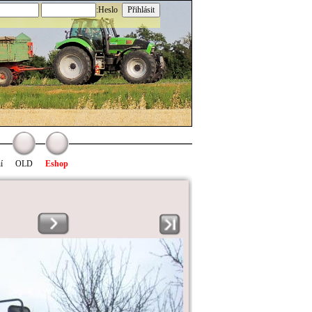
:Heslo
í
OLD
Eshop