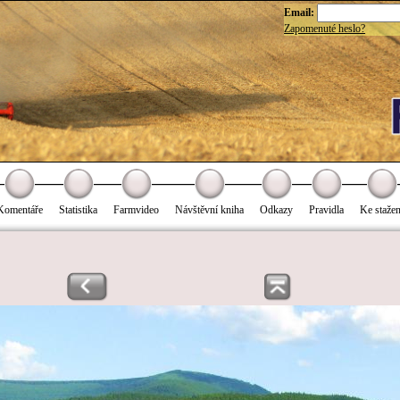
Email:
Zapomenuté heslo?
Komentáře
Statistika
Farmvideo
Návštěvní kniha
Odkazy
Pravidla
Ke stažen