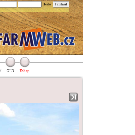
:Heslo
í
OLD
Eshop