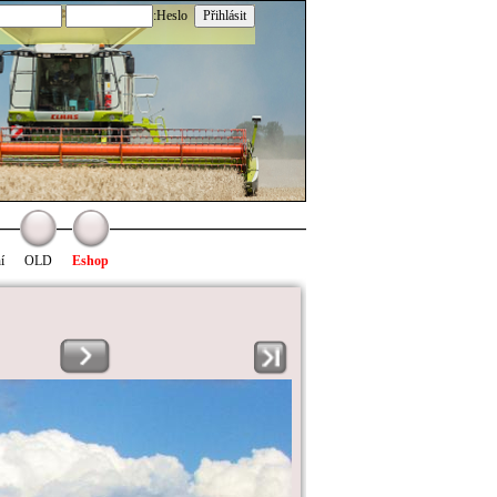
:Heslo
í
OLD
Eshop