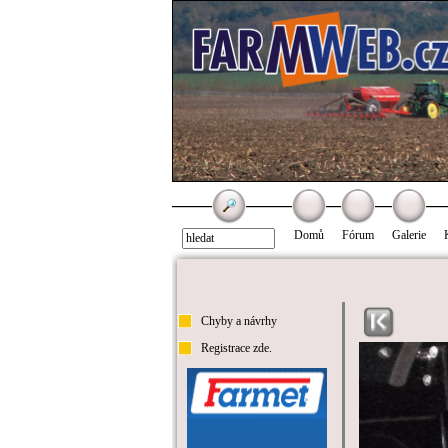
Domů
Fórum
Galerie
Chyby a návrhy
Registrace zde.