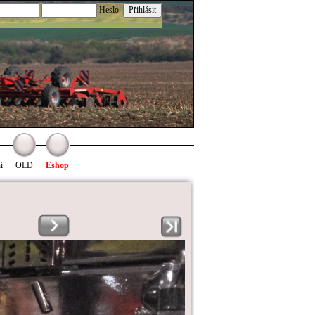
:Heslo
í
OLD
Eshop