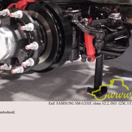
Exif: SAMSUNG SM-G531F, clona: f/2.2, ISO: 1250, 1/1
 nehodnotil.