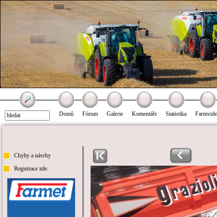
Domů
Fórum
Galerie
Komentáře
Statistika
Farmvid
Chyby a návrhy
Registrace zde.