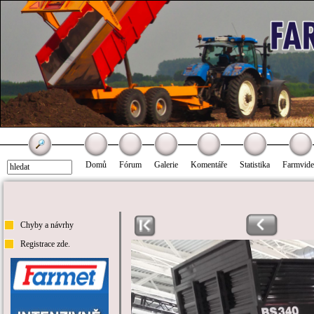
Domů
Fórum
Galerie
Komentáře
Statistika
Farmvid
Chyby a návrhy
Registrace zde.