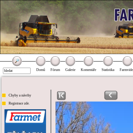
Domů
Fórum
Galerie
Komentáře
Statistika
Farmvid
Chyby a návrhy
Registrace zde.