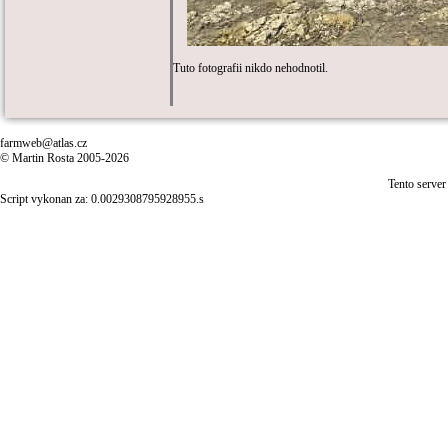
Tuto fotografii nikdo nehodnotil.
farmweb@atlas.cz
© Martin Rosta 2005-2026
Tento server
Script vykonan za: 0.0029308795928955.s