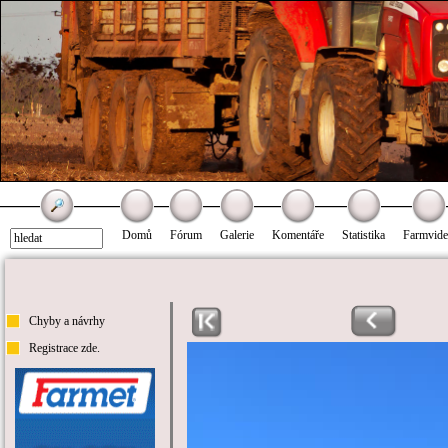
Domů
Fórum
Galerie
Komentáře
Statistika
Farmvid
Chyby a návrhy
Registrace zde.