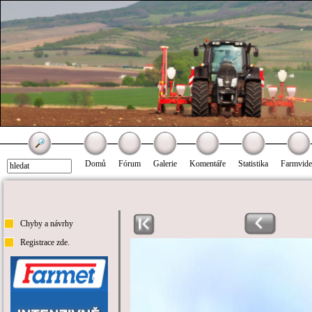
Domů
Fórum
Galerie
Komentáře
Statistika
Farmvid
Chyby a návrhy
Registrace zde.