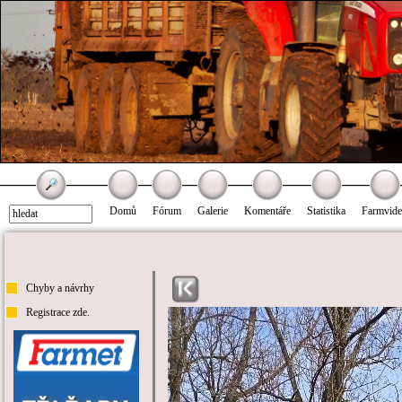
Domů
Fórum
Galerie
Komentáře
Statistika
Farmvid
Chyby a návrhy
Registrace zde.