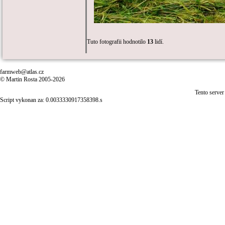
Tuto fotografii hodnotilo
13
lidí.
farmweb@atlas.cz
© Martin Rosta 2005-2026
Tento server
Script vykonan za: 0.0033330917358398.s