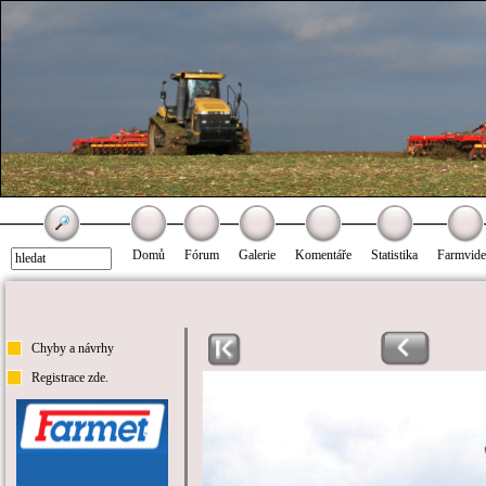
Domů
Fórum
Galerie
Komentáře
Statistika
Farmvid
Chyby a návrhy
Registrace zde.