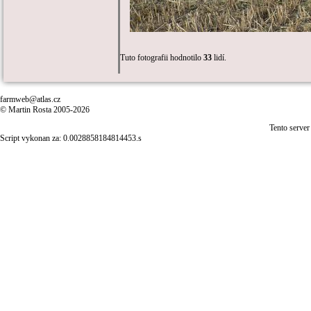
Tuto fotografii hodnotilo
33
lidí.
farmweb@atlas.cz
© Martin Rosta 2005-2026
Tento server
Script vykonan za: 0.0028858184814453.s