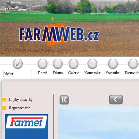
Domů
Fórum
Galerie
Komentáře
Statistika
Farmvid
Chyby a návrhy
Registrace zde.