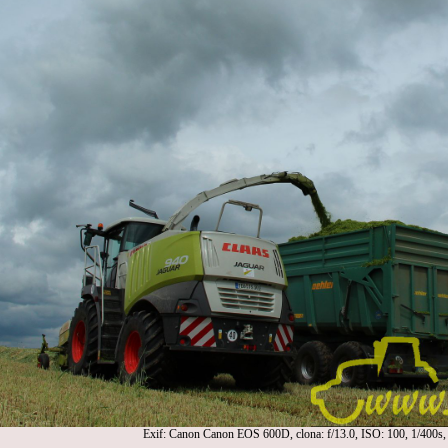
Exif: Canon Canon EOS 600D, clona: f/13.0, ISO: 100, 1/400s