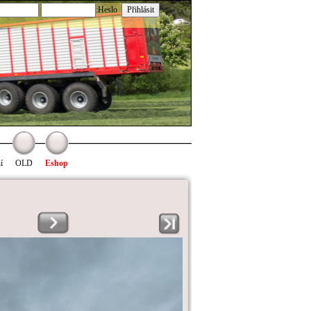
:Heslo
í
OLD
Eshop