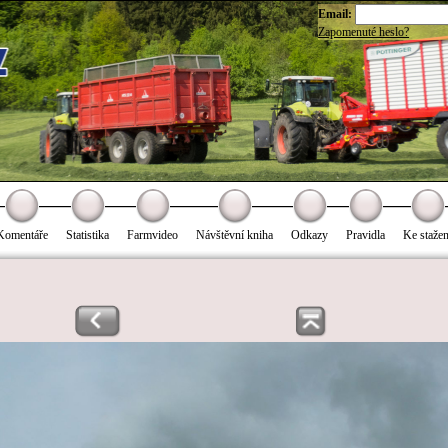
Email:
Zapomenuté heslo?
Komentáře
Statistika
Farmvideo
Návštěvní kniha
Odkazy
Pravidla
Ke stažen