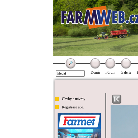
Domů
Fórum
Galerie
Chyby a návrhy
Registrace zde.