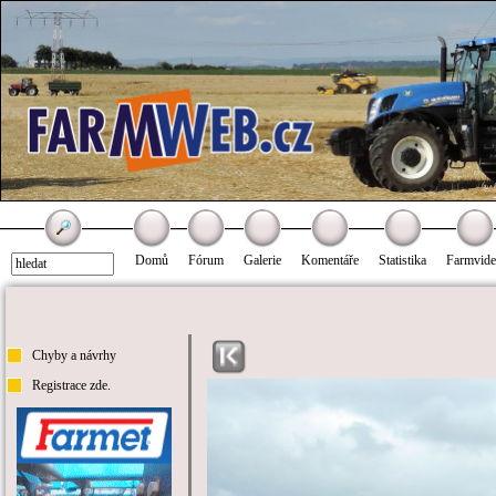
Domů
Fórum
Galerie
Komentáře
Statistika
Farmvid
Chyby a návrhy
Registrace zde.