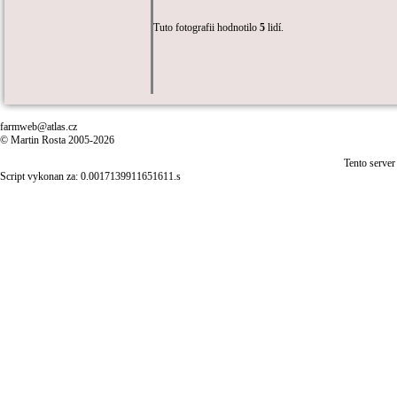
Tuto fotografii hodnotilo
5
lidí.
farmweb@atlas.cz
© Martin Rosta 2005-2026
Tento server
Script vykonan za: 0.0017139911651611.s