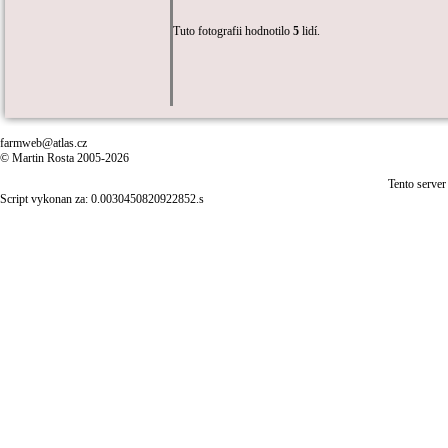
Tuto fotografii hodnotilo
5
lidí.
farmweb@atlas.cz
© Martin Rosta 2005-2026
Tento server
Script vykonan za: 0.0030450820922852.s