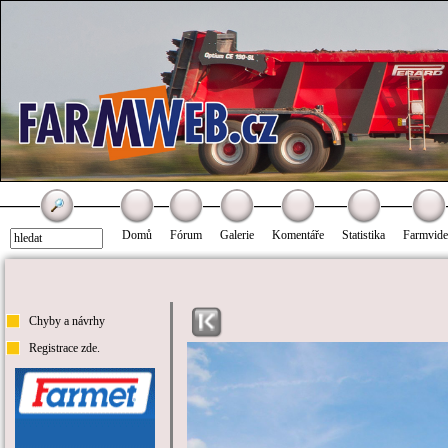
Domů
Fórum
Galerie
Komentáře
Statistika
Farmvid
Chyby a návrhy
Registrace zde.