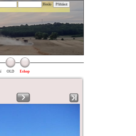
:Heslo
í
OLD
Eshop