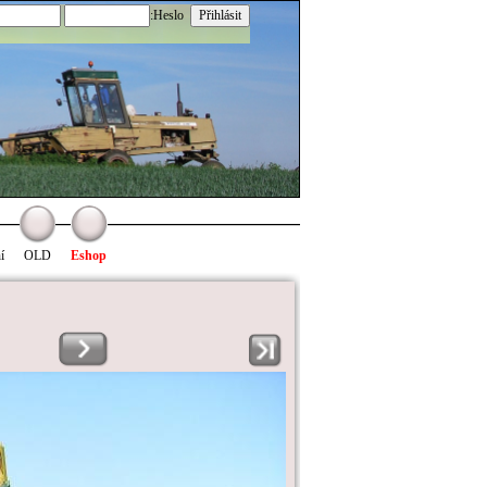
:Heslo
í
OLD
Eshop