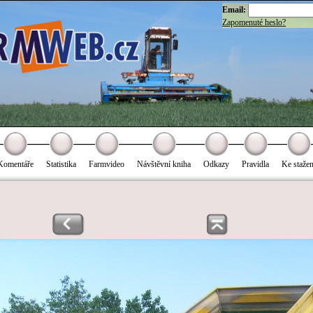
Email:
Zapomenuté heslo?
Komentáře
Statistika
Farmvideo
Návštěvní kniha
Odkazy
Pravidla
Ke stažen