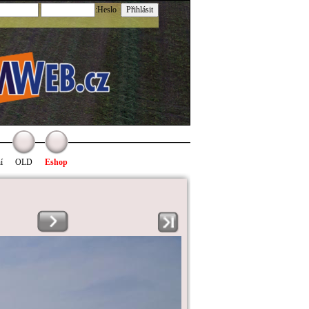
:Heslo
í
OLD
Eshop