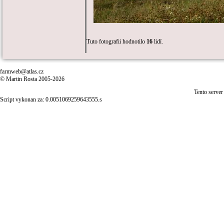
Tuto fotografii hodnotilo
16
lidí.
farmweb@atlas.cz
© Martin Rosta 2005-2026
Tento server
Script vykonan za: 0.0051069259643555.s