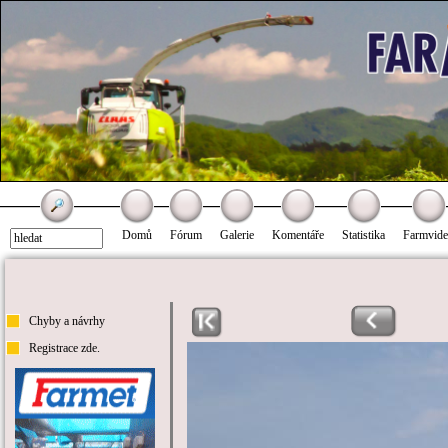
Domů
Fórum
Galerie
Komentáře
Statistika
Farmvid
Chyby a návrhy
Registrace zde.