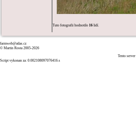
Tuto fotografii hodnotilo
16
lidí.
farmweb@atlas.cz
© Martin Rosta 2005-2026
Tento server
Script vykonan za: 0.002108097076416.s