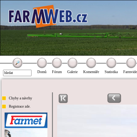
Domů
Fórum
Galerie
Komentáře
Statistika
Farmvid
Chyby a návrhy
Registrace zde.