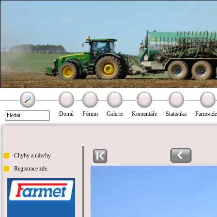
Domů
Fórum
Galerie
Komentáře
Statistika
Farmvid
Chyby a návrhy
Registrace zde.