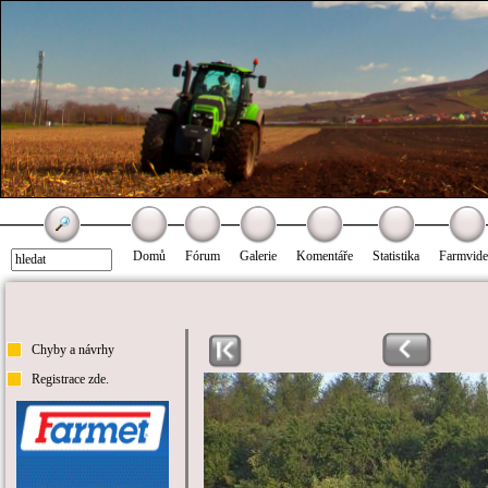
Domů
Fórum
Galerie
Komentáře
Statistika
Farmvid
Chyby a návrhy
Registrace zde.