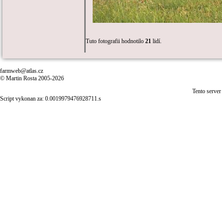
Tuto fotografii hodnotilo
21
lidí.
farmweb@atlas.cz
© Martin Rosta 2005-2026
Tento server
Script vykonan za: 0.0019979476928711.s