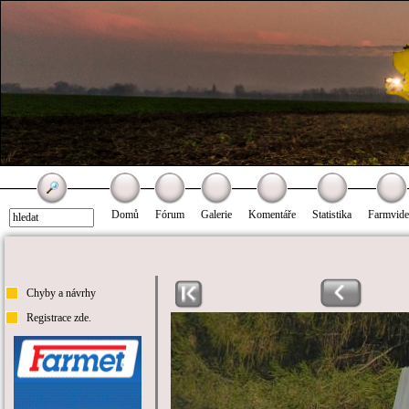
Domů
Fórum
Galerie
Komentáře
Statistika
Farmvid
Chyby a návrhy
Registrace zde.