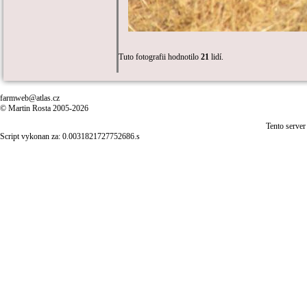
Tuto fotografii hodnotilo
21
lidí.
farmweb@atlas.cz
© Martin Rosta 2005-2026
Tento server
Script vykonan za: 0.0031821727752686.s