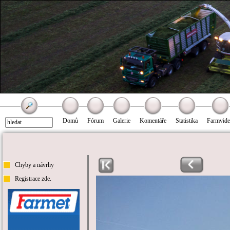
Domů
Fórum
Galerie
Komentáře
Statistika
Farmvid
Chyby a návrhy
Registrace zde.