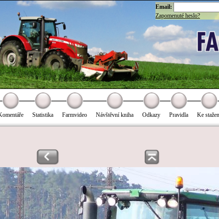
Email:
Zapomenuté heslo?
Komentáře
Statistika
Farmvideo
Návštěvní kniha
Odkazy
Pravidla
Ke stažen