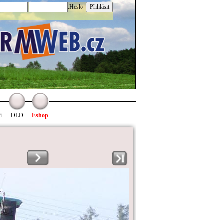
:Heslo
í
OLD
Eshop