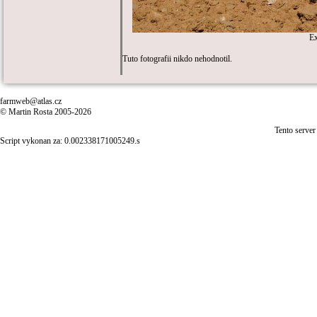
E
Tuto fotografii nikdo nehodnotil.
farmweb@atlas.cz
© Martin Rosta 2005-2026
Tento server
Script vykonan za: 0.002338171005249.s