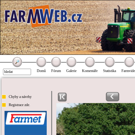
Domů
Fórum
Galerie
Komentáře
Statistika
Farmvid
Chyby a návrhy
Registrace zde.