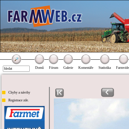
Domů
Fórum
Galerie
Komentáře
Statistika
Farmvid
Chyby a návrhy
Registrace zde.