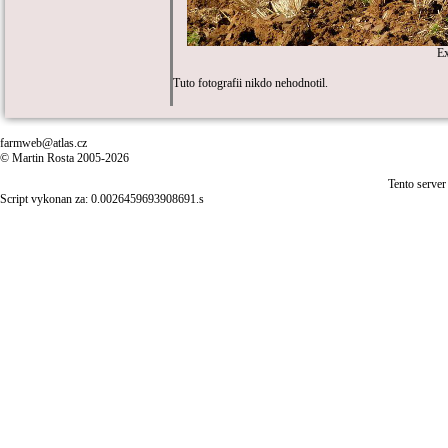
E
Tuto fotografii nikdo nehodnotil.
farmweb@atlas.cz
© Martin Rosta 2005-2026
Tento server
Script vykonan za: 0.0026459693908691.s